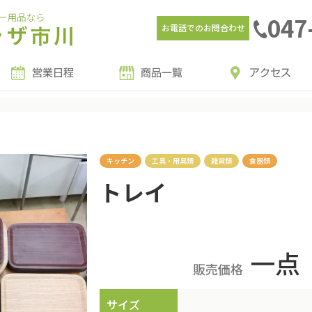
047
お電話でのお問合わせ
営業日程
商品一覧
アクセス
キッチン
工具・用具類
雑貨類
食器類
トレイ
一点
販売価格
サイズ