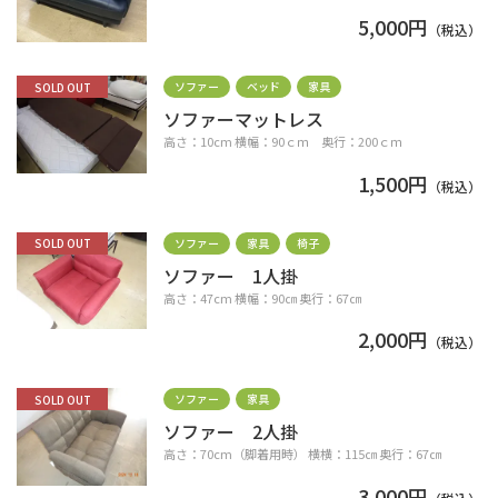
5,000円
（税込）
ソファー
ベッド
家具
SOLD OUT
ソファーマットレス
高さ：10cm 横幅：90ｃｍ 奥行：200ｃｍ
1,500円
（税込）
ソファー
家具
椅子
SOLD OUT
ソファー 1人掛
高さ：47cm 横幅：90㎝ 奥行：67㎝
2,000円
（税込）
ソファー
家具
SOLD OUT
ソファー 2人掛
高さ：70cm（脚着用時） 横横：115㎝ 奥行：67㎝
3,000円