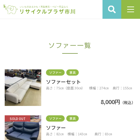
ソファー一覧
ソファー
家具
ソファーセット
高さ：75㎝（座面 30㎝） 横幅：274㎝ 奥行：155㎝
8,000円
（税込）
ソファー
家具
SOLD OUT
ソファー
高さ：82㎝ 横幅：143㎝ 奥行：83㎝