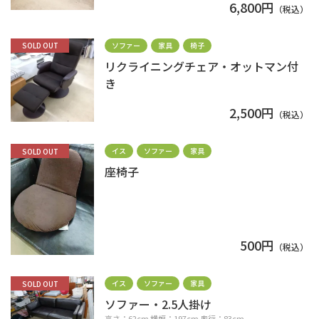
6,800円
（税込）
ソファー
家具
椅子
SOLD OUT
リクライニングチェア・オットマン付
き
2,500円
（税込）
イス
ソファー
家具
SOLD OUT
座椅子
500円
（税込）
イス
ソファー
家具
SOLD OUT
ソファー・2.5人掛け
高さ：62cm 横幅：197cm 奥行：83cm