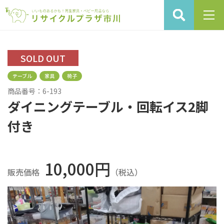
SOLD OUT
テーブル
家具
椅子
商品番号：6-193
ダイニングテーブル・回転イス2脚
付き
10,000円
販売価格
（税込）